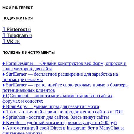
МОЙ PINTEREST
ПОДРУЖИТЬСЯ
Pinterest
0
Telegram
0
VK
2K
ПОЛЕЗНЫЕ ИНСТРУМЕНТЫ
♦ FormDesigner — Онлайн конструктор веб-форм, опросов и
калькуляторов для сайта
♦ SurfEarner — бесплатное расширение для заработка на
просмотре рекламы
♦ SurfEarner — транслируйте свою рекламу прямо в браузеры
потенциальных клиентов
♦ QComment — монетизация комментариев на сайтах,
форумах и соцсетях
♦ BrainApps — умные игры для развития мозга
♦ 1ps.ru - отличный сервис по продвижению сайтов в ТОП
♦ Sprinthost - хостинг для сайтов. Здесь живут сайты
♦ Kwork — удобный магазин фриланс-услуг по 500 руб
♦ Автоматизируй свой Direct в Instagram: бот в ManyChat за
считанные минуты