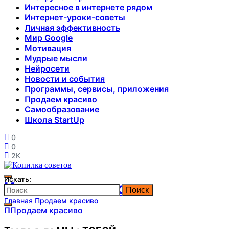
Интересное в интернете рядом
Интернет-уроки-советы
Личная эффективность
Мир Google
Мотивация
Мудрые мысли
Нейросети
Новости и события
Программы, сервисы, приложения
Продаем красиво
Самообразование
Школа StartUp
0
0
2K
Искать:
Копилка советов
Поиск
Главная
Продаем красиво
П
Продаем красиво