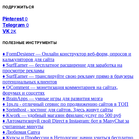
ПОДРУЖИТЬСЯ
Pinterest
0
Telegram
0
VK
2K
ПОЛЕЗНЫЕ ИНСТРУМЕНТЫ
♦ FormDesigner — Онлайн конструктор веб-форм, опросов и
калькуляторов для сайта
♦ SurfEarner — бесплатное расширение для заработка на
просмотре рекламы
♦ SurfEarner — транслируйте свою рекламу прямо в браузеры
потенциальных клиентов
♦ QComment — монетизация комментариев на сайтах,
форумах и соцсетях
♦ BrainApps — умные игры для развития мозга
♦ 1ps.ru - отличный сервис по продвижению сайтов в ТОП
♦ Sprinthost - хостинг для сайтов. Здесь живут сайты
♦ Kwork — удобный магазин фриланс-услуг по 500 руб
♦ Автоматизируй свой Direct в Instagram: бот в ManyChat за
считанные минуты
♦ Любимая Canva
♦ Курсы и Профессии в Нетологии: начни учиться бесплатно