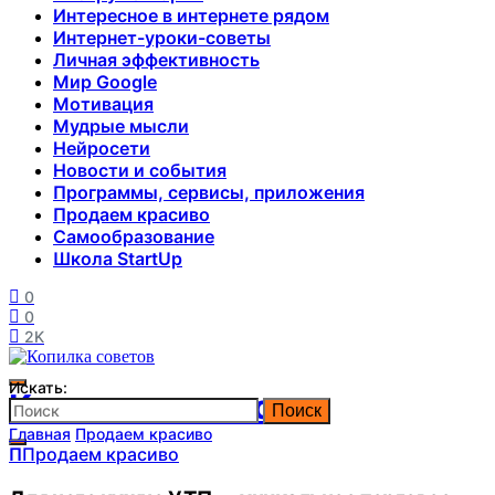
Интересное в интернете рядом
Интернет-уроки-советы
Личная эффективность
Мир Google
Мотивация
Мудрые мысли
Нейросети
Новости и события
Программы, сервисы, приложения
Продаем красиво
Самообразование
Школа StartUp
0
0
2K
Искать:
Копилка советов
Поиск
Главная
Продаем красиво
П
Продаем красиво