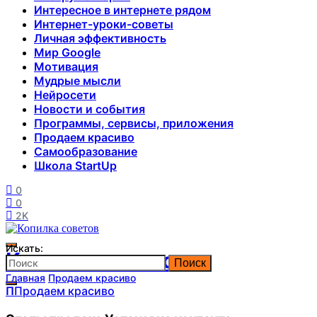
Интересное в интернете рядом
Интернет-уроки-советы
Личная эффективность
Мир Google
Мотивация
Мудрые мысли
Нейросети
Новости и события
Программы, сервисы, приложения
Продаем красиво
Самообразование
Школа StartUp
0
0
2K
Искать:
Копилка советов
Поиск
Главная
Продаем красиво
П
Продаем красиво