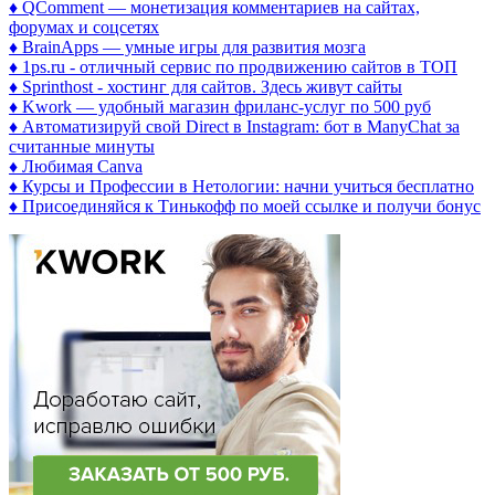
♦ QComment — монетизация комментариев на сайтах,
форумах и соцсетях
♦ BrainApps — умные игры для развития мозга
♦ 1ps.ru - отличный сервис по продвижению сайтов в ТОП
♦ Sprinthost - хостинг для сайтов. Здесь живут сайты
♦ Kwork — удобный магазин фриланс-услуг по 500 руб
♦ Автоматизируй свой Direct в Instagram: бот в ManyChat за
считанные минуты
♦ Любимая Canva
♦ Курсы и Профессии в Нетологии: начни учиться бесплатно
♦ Присоединяйся к Тинькофф по моей ссылке и получи бонус