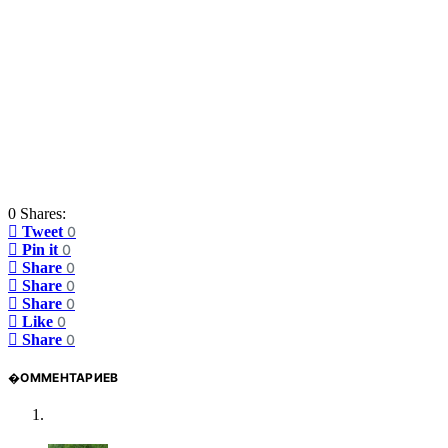
0 Shares:
Tweet
0
Pin it
0
Share
0
Share
0
Share
0
Like
0
Share
0
�ОММЕНТАРИЕВ