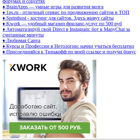
форумах и соцсетях
♦ BrainApps — умные игры для развития мозга
♦ 1ps.ru - отличный сервис по продвижению сайтов в ТОП
♦ Sprinthost - хостинг для сайтов. Здесь живут сайты
♦ Kwork — удобный магазин фриланс-услуг по 500 руб
♦ Автоматизируй свой Direct в Instagram: бот в ManyChat за
считанные минуты
♦ Любимая Canva
♦ Курсы и Профессии в Нетологии: начни учиться бесплатно
♦ Присоединяйся к Тинькофф по моей ссылке и получи бонус