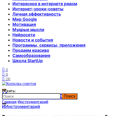
Интересное в интернете рядом
Интернет-уроки-советы
Личная эффективность
Мир Google
Мотивация
Мудрые мысли
Нейросети
Новости и события
Программы, сервисы, приложения
Продаем красиво
Самообразование
Школа StartUp
0
0
2K
Искать:
Копилка советов
Поиск
Главная
Инструментарий
И
Инструментарий