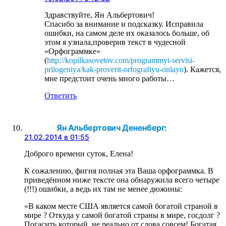
Здравствуйте, Ян Альбертович!
Спасибо за внимание и подсказку. Исправила
ошибки, на самом деле их оказалось больше, об
этом я узнала,проверив текст в чудесной
«Орфограммке»
(
http://kopilkasovetov.com/programmyi-servisi-
prilogeniya/kak-proverit-orfografiyu-onlayn
). Кажется,
мне предстоит очень много работы…
Ответить
Ян Альбертович Дененберг
:
21.02.2014 в 01:55
Доброго времени суток, Елена!
К сожалению, фигня полная эта Ваша орфограммка. В
приведённом ниже тексте она обнаружила всего четыре
(!!!) ошибки, а ведь их там не менее дюжины:
«В каком месте США является самой богатой страной в
мире ? Откуда у самой богатой страны в мире, госдолг ?
Погасить который, не реально от слова совсем! Богатая,