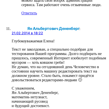
можно задать свой вопрос администрации
сервиса. Там работают очень отзывчивые люди.
Ответить
Ян Альбертович Дененберг
:
21.02.2014 в 18:22
Глубокоуважаемая Елена!
Текст не заколдован, а специально подобран для
тестирования Вашей программы. Долго подбирать не
пришлось, современный Интернет изобилует подобным
мусором — хоть ковшом греби!
Не думаю, что на сегодняшний день Человечество в
состоянии научить машину редактировать текст на
должном уровне. Стало быть, покамест придётся
довольствоваться редакторами-людьми 🙂
С уважением,
Ян Альбертович Дененберг,
математик-энтузиаст,
начинающий русовед
и будущий достоевист.