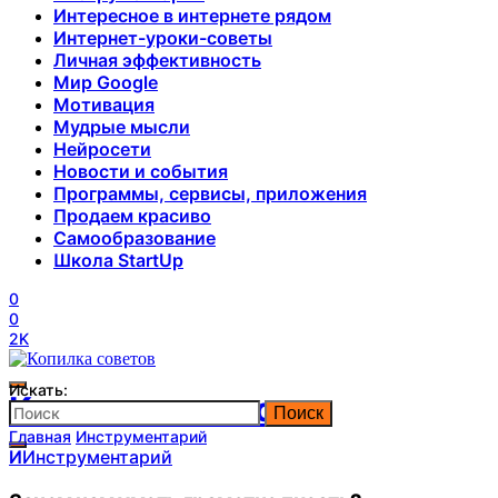
Интересное в интернете рядом
Интернет-уроки-советы
Личная эффективность
Мир Google
Мотивация
Мудрые мысли
Нейросети
Новости и события
Программы, сервисы, приложения
Продаем красиво
Самообразование
Школа StartUp
0
0
2K
Искать:
Копилка советов
Поиск
Главная
Инструментарий
И
Инструментарий