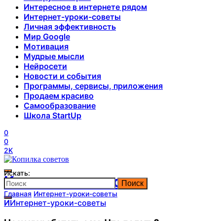
Интересное в интернете рядом
Интернет-уроки-советы
Личная эффективность
Мир Google
Мотивация
Мудрые мысли
Нейросети
Новости и события
Программы, сервисы, приложения
Продаем красиво
Самообразование
Школа StartUp
0
0
2K
Искать:
Копилка советов
Поиск
Главная
Интернет-уроки-советы
И
Интернет-уроки-советы