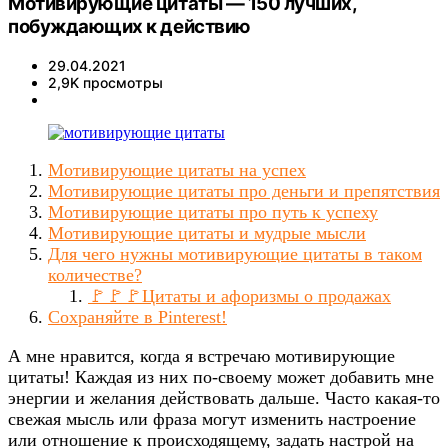
Мотивирующие цитаты — 150 лучших,
побуждающих к действию
29.04.2021
2,9K просмотры
Мотивирующие цитаты на успех
Мотивирующие цитаты про деньги и препятствия
Мотивирующие цитаты про путь к успеху
Мотивирующие цитаты и мудрые мысли
Для чего нужны мотивирующие цитаты в таком
количестве?
🚩🚩🚩Цитаты и афоризмы о продажах
Сохраняйте в Pinterest!
А мне нравится, когда я встречаю мотивирующие
цитаты! Каждая из них по-своему может добавить мне
энергии и желания действовать дальше. Часто какая-то
свежая мысль или фраза могут изменить настроение
или отношение к происходящему, задать настрой на