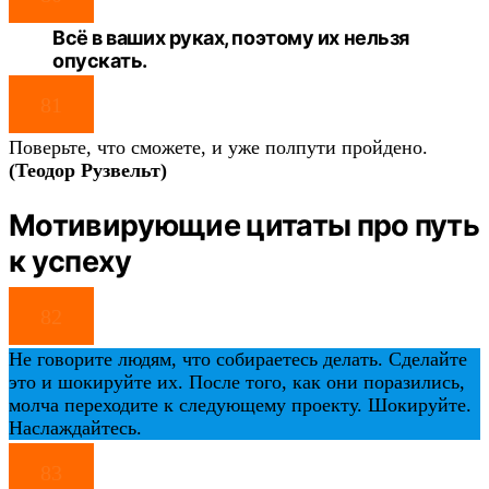
Всё в ваших руках, поэтому их нельзя
опускать.
81
Поверьте, что сможете, и уже полпути пройдено.
(Теодор Рузвельт)
Мотивирующие цитаты про путь
к успеху
82
Не говорите людям, что собираетесь делать. Сделайте
это и шокируйте их. После того, как они поразились,
молча переходите к следующему проекту. Шокируйте.
Наслаждайтесь.
83