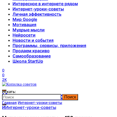
Интересное в интернете рядом
Интернет-уроки-советы
Личная эффективность
Мир Google
Мотивация
Мудрые мысли
Нейросети
Новости и события
Программы, сервисы, приложения
Продаем красиво
Самообразование
Школа StartUp
0
0
2K
Искать:
Копилка советов
Поиск
Главная
Интернет-уроки-советы
И
Интернет-уроки-советы