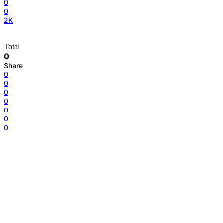
0
0
2K
Total
0
Share
0
0
0
0
0
0
0