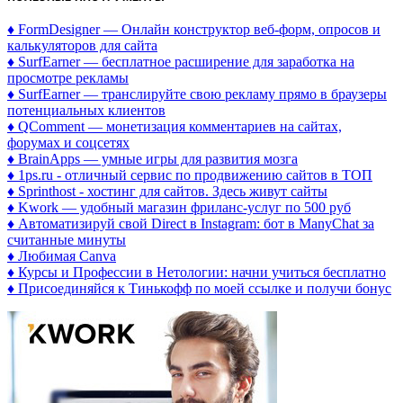
♦ FormDesigner — Онлайн конструктор веб-форм, опросов и
калькуляторов для сайта
♦ SurfEarner — бесплатное расширение для заработка на
просмотре рекламы
♦ SurfEarner — транслируйте свою рекламу прямо в браузеры
потенциальных клиентов
♦ QComment — монетизация комментариев на сайтах,
форумах и соцсетях
♦ BrainApps — умные игры для развития мозга
♦ 1ps.ru - отличный сервис по продвижению сайтов в ТОП
♦ Sprinthost - хостинг для сайтов. Здесь живут сайты
♦ Kwork — удобный магазин фриланс-услуг по 500 руб
♦ Автоматизируй свой Direct в Instagram: бот в ManyChat за
считанные минуты
♦ Любимая Canva
♦ Курсы и Профессии в Нетологии: начни учиться бесплатно
♦ Присоединяйся к Тинькофф по моей ссылке и получи бонус