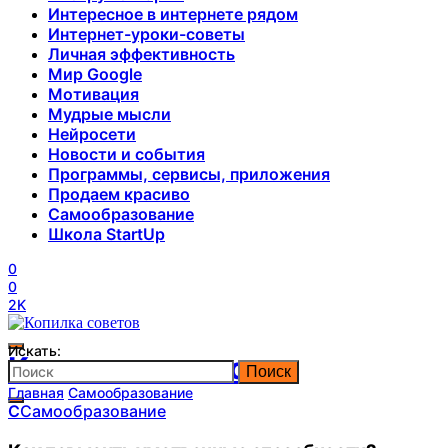
Интересное в интернете рядом
Интернет-уроки-советы
Личная эффективность
Мир Google
Мотивация
Мудрые мысли
Нейросети
Новости и события
Программы, сервисы, приложения
Продаем красиво
Самообразование
Школа StartUp
0
0
2K
Искать:
Копилка советов
Поиск
Главная
Самообразование
С
Самообразование