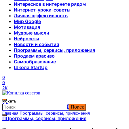
Интересное в интернете рядом
Интернет-уроки-советы
Личная эффективность
Мир Google
Мотивация
Мудрые мысли
Нейросети
Новости и события
Программы, сервисы, приложения
Продаем красиво
Самообразование
Школа StartUp
0
0
2K
Искать:
Копилка советов
Поиск
Главная
Программы, сервисы, приложения
П
Программы, сервисы, приложения