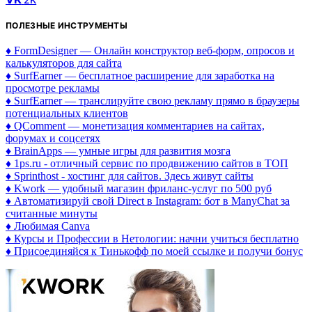
ПОЛЕЗНЫЕ ИНСТРУМЕНТЫ
♦ FormDesigner — Онлайн конструктор веб-форм, опросов и
калькуляторов для сайта
♦ SurfEarner — бесплатное расширение для заработка на
просмотре рекламы
♦ SurfEarner — транслируйте свою рекламу прямо в браузеры
потенциальных клиентов
♦ QComment — монетизация комментариев на сайтах,
форумах и соцсетях
♦ BrainApps — умные игры для развития мозга
♦ 1ps.ru - отличный сервис по продвижению сайтов в ТОП
♦ Sprinthost - хостинг для сайтов. Здесь живут сайты
♦ Kwork — удобный магазин фриланс-услуг по 500 руб
♦ Автоматизируй свой Direct в Instagram: бот в ManyChat за
считанные минуты
♦ Любимая Canva
♦ Курсы и Профессии в Нетологии: начни учиться бесплатно
♦ Присоединяйся к Тинькофф по моей ссылке и получи бонус