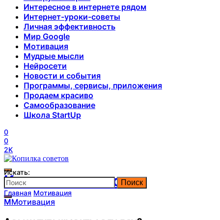
Интересное в интернете рядом
Интернет-уроки-советы
Личная эффективность
Мир Google
Мотивация
Мудрые мысли
Нейросети
Новости и события
Программы, сервисы, приложения
Продаем красиво
Самообразование
Школа StartUp
0
0
2K
Искать:
Копилка советов
Поиск
Главная
Мотивация
М
Мотивация