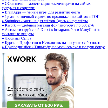
♦ QComment — монетизация комментариев на сайтах,
форумах и соцсетях
♦ BrainApps — умные игры для развития мозга
♦ 1ps.ru - отличный сервис по продвижению сайтов в ТОП
♦ Sprinthost - хостинг для сайтов. Здесь живут сайты
♦ Kwork — удобный магазин фриланс-услуг по 500 руб
♦ Автоматизируй свой Direct в Instagram: бот в ManyChat за
считанные минуты
♦ Любимая Canva
♦ Курсы и Профессии в Нетологии: начни учиться бесплатно
♦ Присоединяйся к Тинькофф по моей ссылке и получи бонус