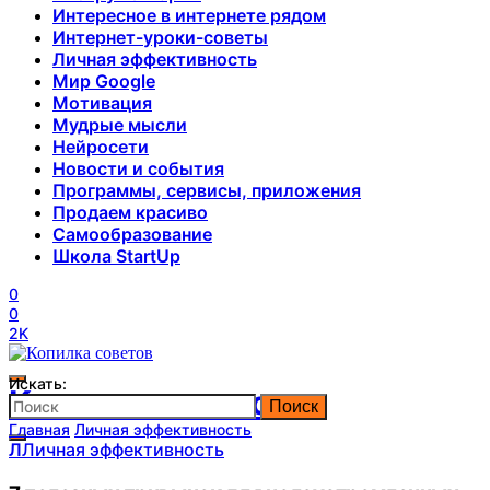
Интересное в интернете рядом
Интернет-уроки-советы
Личная эффективность
Мир Google
Мотивация
Мудрые мысли
Нейросети
Новости и события
Программы, сервисы, приложения
Продаем красиво
Самообразование
Школа StartUp
0
0
2K
Искать:
Копилка советов
Поиск
Главная
Личная эффективность
Л
Личная эффективность