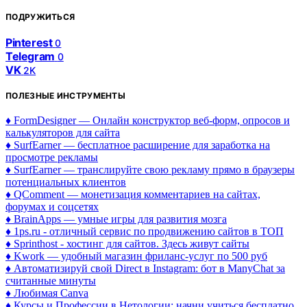
ПОДРУЖИТЬСЯ
Pinterest
0
Telegram
0
VK
2K
ПОЛЕЗНЫЕ ИНСТРУМЕНТЫ
♦ FormDesigner — Онлайн конструктор веб-форм, опросов и
калькуляторов для сайта
♦ SurfEarner — бесплатное расширение для заработка на
просмотре рекламы
♦ SurfEarner — транслируйте свою рекламу прямо в браузеры
потенциальных клиентов
♦ QComment — монетизация комментариев на сайтах,
форумах и соцсетях
♦ BrainApps — умные игры для развития мозга
♦ 1ps.ru - отличный сервис по продвижению сайтов в ТОП
♦ Sprinthost - хостинг для сайтов. Здесь живут сайты
♦ Kwork — удобный магазин фриланс-услуг по 500 руб
♦ Автоматизируй свой Direct в Instagram: бот в ManyChat за
считанные минуты
♦ Любимая Canva
♦ Курсы и Профессии в Нетологии: начни учиться бесплатно