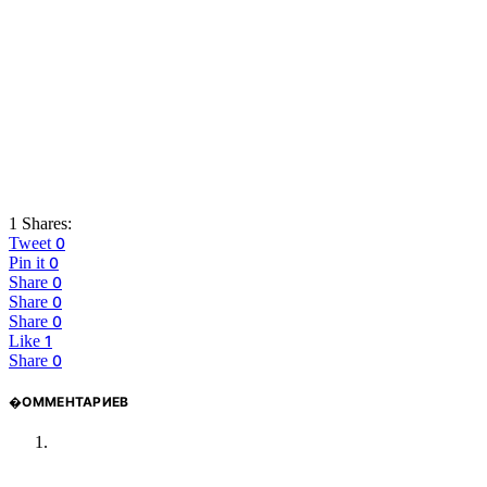
1 Shares:
Tweet
0
Pin it
0
Share
0
Share
0
Share
0
Like
1
Share
0
�ОММЕНТАРИЕВ