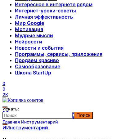
Интересное в интернете рядом
Интернет-уроки-советы
Личная эффективность
Мир Google
Мотивация
Мудрые мысли
Нейросети
Новости и события
Программы, сервисы, приложения
Продаем красиво
Самообразование
Школа StartUp
0
0
2K
Искать:
Копилка советов
Поиск
Главная
Инструментарий
И
Инструментарий