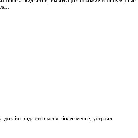
лема поиска виджетов, выводящих похожие и популярные
ашла…
х, дизайн виджетов меня, более менее, устроил.