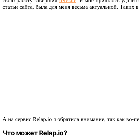
свою работу завершил
nRelate
, и мне пришлось удалит
статьи сайта, была для меня весьма актуальной. Таких 
А на сервис Relap.io я обратила внимание, так как во-
Что может Relap.io?