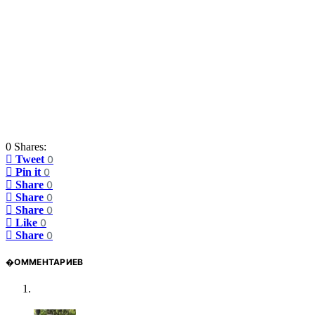
0 Shares:
Tweet
0
Pin it
0
Share
0
Share
0
Share
0
Like
0
Share
0
�ОММЕНТАРИЕВ