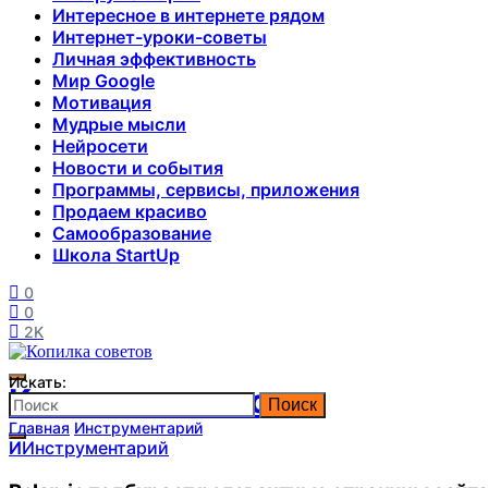
Интересное в интернете рядом
Интернет-уроки-советы
Личная эффективность
Мир Google
Мотивация
Мудрые мысли
Нейросети
Новости и события
Программы, сервисы, приложения
Продаем красиво
Самообразование
Школа StartUp
0
0
2K
Искать:
Копилка советов
Поиск
Главная
Инструментарий
И
Инструментарий