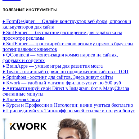
ПОЛЕЗНЫЕ ИНСТРУМЕНТЫ
♦ FormDesigner — Онлайн конструктор веб-форм, опросов и
калькуляторов для сайта
♦ SurfEarner — бесплатное расширение для заработка на
просмотре рекламы
♦ SurfEarner — транслируйте свою рекламу прямо в браузеры
потенциальных клиентов
♦ QComment — монетизация комментариев на сайтах,
форумах и соцсетях
♦ BrainApps — умные игры для развития мозга
♦ 1ps.ru - отличный сервис по продвижению сайтов в ТОП
♦ Sprinthost - хостинг для сайтов. Здесь живут сайты
♦ Kwork — удобный магазин фриланс-услуг по 500 руб
♦ Автоматизируй свой Direct в Instagram: бот в ManyChat за
считанные минуты
♦ Любимая Canva
♦ Курсы и Профессии в Нетологии: начни учиться бесплатно
♦ Присоединяйся к Тинькофф по моей ссылке и получи бонус