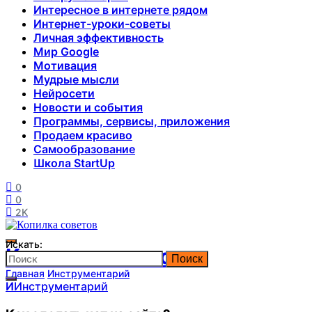
Интересное в интернете рядом
Интернет-уроки-советы
Личная эффективность
Мир Google
Мотивация
Мудрые мысли
Нейросети
Новости и события
Программы, сервисы, приложения
Продаем красиво
Самообразование
Школа StartUp
0
0
2K
Искать:
Копилка советов
Поиск
Главная
Инструментарий
И
Инструментарий