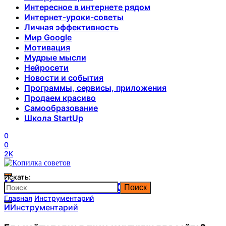
Интересное в интернете рядом
Интернет-уроки-советы
Личная эффективность
Мир Google
Мотивация
Мудрые мысли
Нейросети
Новости и события
Программы, сервисы, приложения
Продаем красиво
Самообразование
Школа StartUp
0
0
2K
Искать:
Копилка советов
Поиск
Главная
Инструментарий
И
Инструментарий