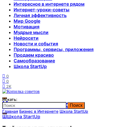
Интересное в интернете рядом
Интернет-уроки-советы
Личная эффективность
Мир Google
Мотивация
Мудрые мысли
Нейросети
Новости и события
Программы, сервисы, приложения
Продаем красиво
Самообразование
Школа StartUp
0
0
2K
Искать:
Копилка советов
Поиск
Главная
Бизнес в Интернете
Школа StartUp
Ш
Школа StartUp