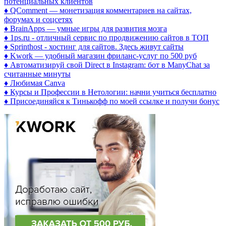
потенциальных клиентов
♦ QComment — монетизация комментариев на сайтах,
форумах и соцсетях
♦ BrainApps — умные игры для развития мозга
♦ 1ps.ru - отличный сервис по продвижению сайтов в ТОП
♦ Sprinthost - хостинг для сайтов. Здесь живут сайты
♦ Kwork — удобный магазин фриланс-услуг по 500 руб
♦ Автоматизируй свой Direct в Instagram: бот в ManyChat за
считанные минуты
♦ Любимая Canva
♦ Курсы и Профессии в Нетологии: начни учиться бесплатно
♦ Присоединяйся к Тинькофф по моей ссылке и получи бонус