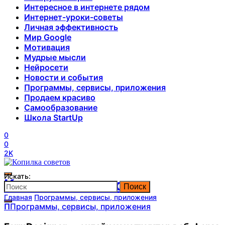
Интересное в интернете рядом
Интернет-уроки-советы
Личная эффективность
Мир Google
Мотивация
Мудрые мысли
Нейросети
Новости и события
Программы, сервисы, приложения
Продаем красиво
Самообразование
Школа StartUp
0
0
2K
Искать:
Копилка советов
Поиск
Главная
Программы, сервисы, приложения
П
Программы, сервисы, приложения