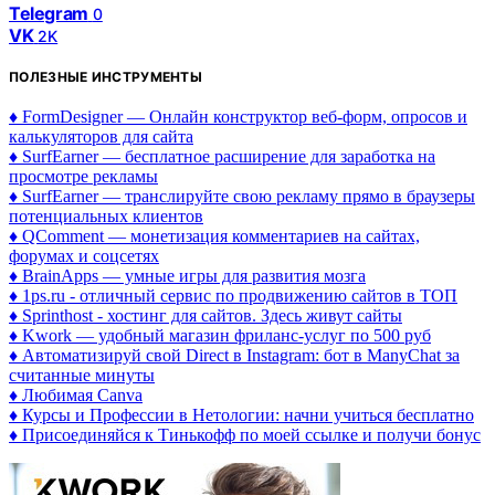
Telegram
0
VK
2K
ПОЛЕЗНЫЕ ИНСТРУМЕНТЫ
♦ FormDesigner — Онлайн конструктор веб-форм, опросов и
калькуляторов для сайта
♦ SurfEarner — бесплатное расширение для заработка на
просмотре рекламы
♦ SurfEarner — транслируйте свою рекламу прямо в браузеры
потенциальных клиентов
♦ QComment — монетизация комментариев на сайтах,
форумах и соцсетях
♦ BrainApps — умные игры для развития мозга
♦ 1ps.ru - отличный сервис по продвижению сайтов в ТОП
♦ Sprinthost - хостинг для сайтов. Здесь живут сайты
♦ Kwork — удобный магазин фриланс-услуг по 500 руб
♦ Автоматизируй свой Direct в Instagram: бот в ManyChat за
считанные минуты
♦ Любимая Canva
♦ Курсы и Профессии в Нетологии: начни учиться бесплатно
♦ Присоединяйся к Тинькофф по моей ссылке и получи бонус