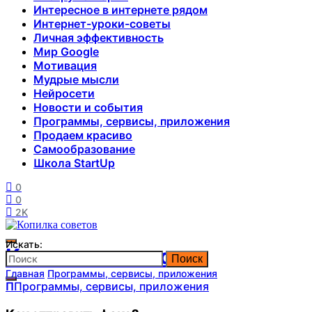
Интересное в интернете рядом
Интернет-уроки-советы
Личная эффективность
Мир Google
Мотивация
Мудрые мысли
Нейросети
Новости и события
Программы, сервисы, приложения
Продаем красиво
Самообразование
Школа StartUp
0
0
2K
Искать:
Копилка советов
Поиск
Главная
Программы, сервисы, приложения
П
Программы, сервисы, приложения