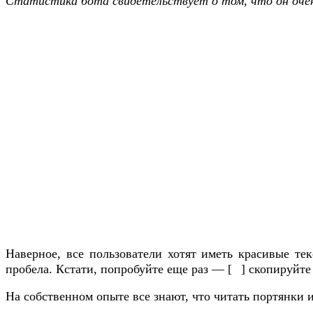
Статистик
а бота свидетельствует о том, что он очен
Наверное, все пользователи хотят иметь красивые те
пробела. Кстати, попробуйте еще раз — [⠀] скопируйте
На собственном опыте все знают, что читать портянки и