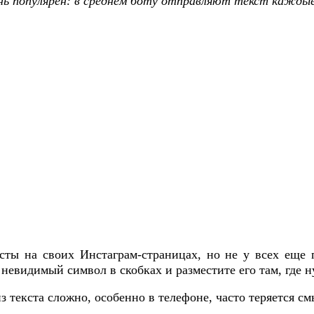
ь популярен: в среднем боту отправляют текст каждые 2
ксты на своих Инстаграм-страницах, но не у всех еще
 невидимый символ в скобках и разместите его там, где 
з текста сложно, особенно в телефоне, часто теряется см