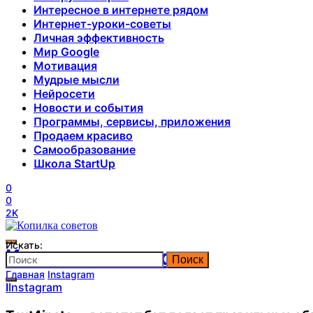
Интересное в интернете рядом
Интернет-уроки-советы
Личная эффективность
Мир Google
Мотивация
Мудрые мысли
Нейросети
Новости и события
Программы, сервисы, приложения
Продаем красиво
Самообразование
Школа StartUp
0
0
2K
Искать:
Копилка советов
Поиск
Главная
Instagram
I
Instagram